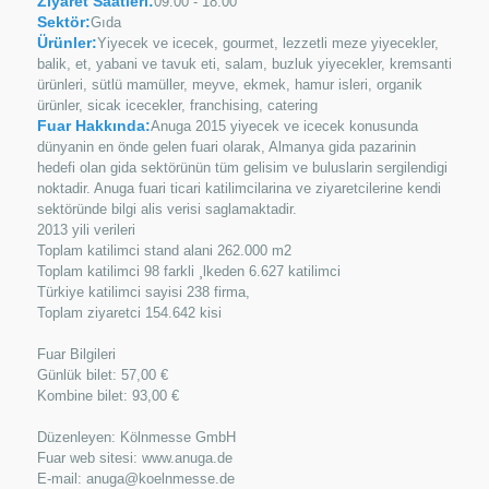
Ziyaret Saatleri:
09:00 - 18:00
Sektör:
Gıda
Ürünler:
Yiyecek ve icecek, gourmet, lezzetli meze yiyecekler,
balik, et, yabani ve tavuk eti, salam, buzluk yiyecekler, kremsanti
ürünleri, sütlü mamüller, meyve, ekmek, hamur isleri, organik
ürünler, sicak icecekler, franchising, catering
Fuar Hakkında:
Anuga 2015 yiyecek ve icecek konusunda
dünyanin en önde gelen fuari olarak, Almanya gida pazarinin
hedefi olan gida sektörünün tüm gelisim ve buluslarin sergilendigi
noktadir. Anuga fuari ticari katilimcilarina ve ziyaretcilerine kendi
sektöründe bilgi alis verisi saglamaktadir.
2013 yili verileri
Toplam katilimci stand alani 262.000 m2
Toplam katilimci 98 farkli ¸lkeden 6.627 katilimci
Türkiye katilimci sayisi 238 firma,
Toplam ziyaretci 154.642 kisi
Fuar Bilgileri
Günlük bilet: 57,00 €
Kombine bilet: 93,00 €
Düzenleyen: Kölnmesse GmbH
Fuar web sitesi: www.anuga.de
E-mail: anuga@koelnmesse.de