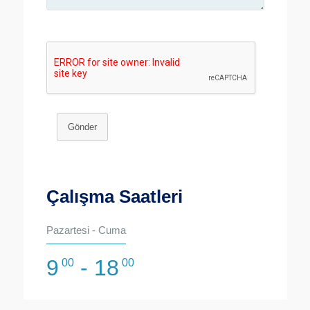
Gönder
Çalışma Saatleri
Pazartesi - Cuma
9
- 18
00
00