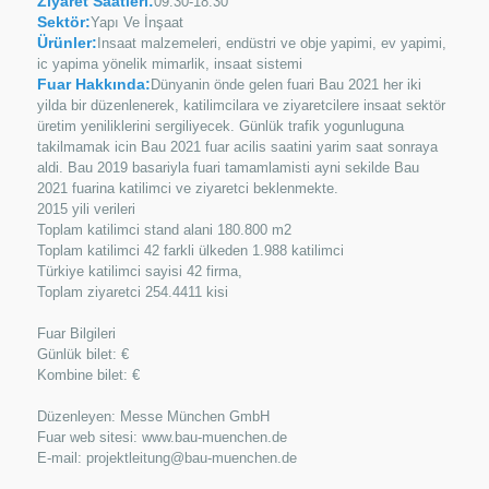
Ziyaret Saatleri:
09:30-18:30
Sektör:
Yapı Ve İnşaat
Ürünler:
Insaat malzemeleri, endüstri ve obje yapimi, ev yapimi,
ic yapima yönelik mimarlik, insaat sistemi
Fuar Hakkında:
Dünyanin önde gelen fuari Bau 2021 her iki
yilda bir düzenlenerek, katilimcilara ve ziyaretcilere insaat sektör
üretim yeniliklerini sergiliyecek. Günlük trafik yogunluguna
takilmamak icin Bau 2021 fuar acilis saatini yarim saat sonraya
aldi. Bau 2019 basariyla fuari tamamlamisti ayni sekilde Bau
2021 fuarina katilimci ve ziyaretci beklenmekte.
2015 yili verileri
Toplam katilimci stand alani 180.800 m2
Toplam katilimci 42 farkli ülkeden 1.988 katilimci
Türkiye katilimci sayisi 42 firma,
Toplam ziyaretci 254.4411 kisi
Fuar Bilgileri
Günlük bilet: €
Kombine bilet: €
Düzenleyen: Messe München GmbH
Fuar web sitesi: www.bau-muenchen.de
E-mail: projektleitung@bau-muenchen.de