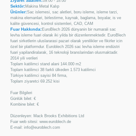
Ziyaret Saatleri:
09:00 - 18:00
Sektör:
Makina Metal Kalıp
Ürünler:
Sac islemesi, sac aletleri, boru isleme, isleme tarzi,
makina elemanlari, birlestirme, kaynak, baglama, boyalar, is ve
kalite güvencesi, kontrol sistemleri, CAD, CAM
Fuar Hakkında:
EuroBlech 2026 dünyanin bir numarali sac
levha isleme fuari olarak iki yilda bir düzenlenmektedir. EuroBlech
fuari sirketlerin uluslararasi pazari olarak yenilikler ve fikirler icin
özel bir platformdur. Euroblech 2026 sac levha isleme endüstri
fuari yapilandiralarak, 16 teknoloji branslarindan olusmaktadir.
2014 yili verileri
Toplam katilimci stand alani 144.000 m2
Toplam katilimci 38 farkli ülkeden 1.573 katilimci
Türkiye katilimci sayisi 84 firma,
Toplam ziyaretci 69.252 kisi
Fuar Bilgileri
Günlük bilet: €
Kombine bilet: €
Düzenleyen: Mack Brooks Exhibitions Ltd
Fuar web sitesi: www.euroblech.de
E-mail: info@euroblech.com