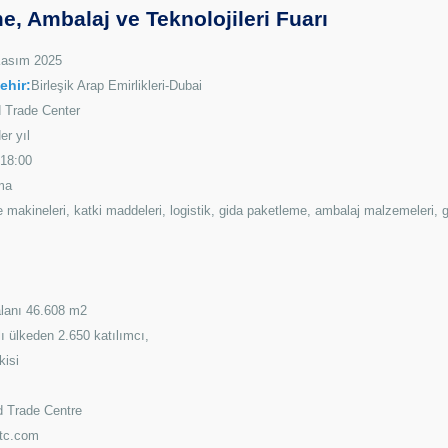
, Ambalaj ve Teknolojileri Fuarı
Kasım 2025
ehir:
Birleşik Arap Emirlikleri-Dubai
 Trade Center
er yıl
-18:00
ma
 makineleri, katki maddeleri, logistik, gida paketleme, ambalaj malzemeleri,
alanı 46.608 m2
ı ülkeden 2.650 katılımcı,
kisi
d Trade Centre
wtc.com