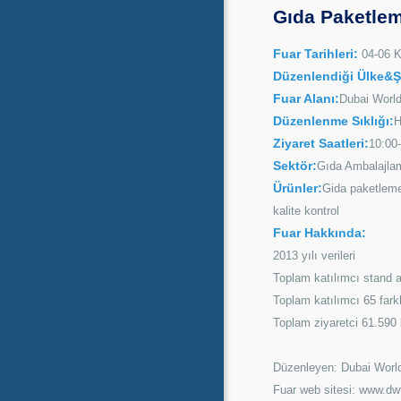
Gıda Paketleme
Fuar Tarihleri:
04-06 
Düzenlendiği Ülke&Ş
Fuar Alanı:
Dubai World
Düzenlenme Sıklığı:
H
Ziyaret Saatleri:
10:00
Sektör:
Gıda Ambalajla
Ürünler:
Gida paketleme
kalite kontrol
Fuar Hakkında:
2013 yılı verileri
Toplam katılımcı stand 
Toplam katılımcı 65 farkl
Toplam ziyaretci 61.590 
Düzenleyen: Dubai Worl
Fuar web sitesi: www.d