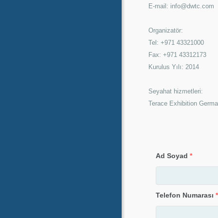
E-mail: info@dwtc.com
Organizatör:
Tel: +971 43321000
Fax: +971 43312173
Kurulus Yılı: 2014
Seyahat hizmetleri:
Terace Exhibition Germ
Ad Soyad
*
Telefon Numarası
*