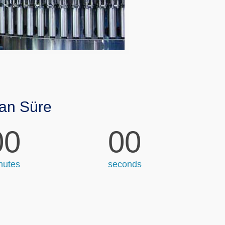
an Süre
00
00
nutes
seconds