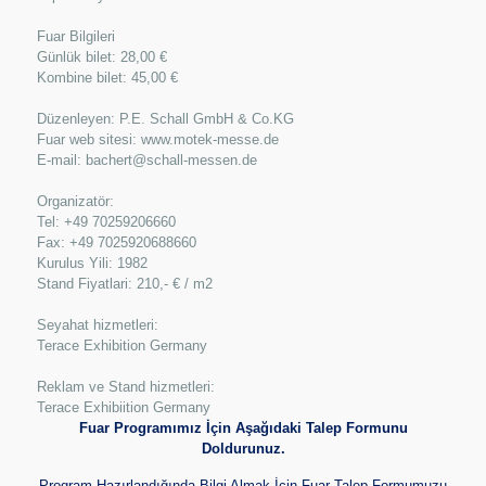
Fuar Bilgileri
Günlük bilet: 28,00 €
Kombine bilet: 45,00 €
Düzenleyen: P.E. Schall GmbH & Co.KG
Fuar web sitesi: www.motek-messe.de
E-mail: bachert@schall-messen.de
Organizatör:
Tel: +49 70259206660
Fax: +49 7025920688660
Kurulus Yili: 1982
Stand Fiyatlari: 210,- € / m2
Seyahat hizmetleri:
Terace Exhibition Germany
Reklam ve Stand hizmetleri:
Terace Exhibiition Germany
Fuar Programımız İçin Aşağıdaki Talep Formunu
Doldurunuz.
Program Hazırlandığında Bilgi Almak İçin Fuar Talep Formumuzu