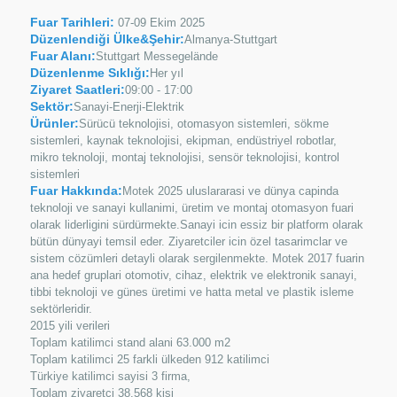
Fuar Tarihleri:
07-09 Ekim 2025
Düzenlendiği Ülke&Şehir:
Almanya-Stuttgart
Fuar Alanı:
Stuttgart Messegelände
Düzenlenme Sıklığı:
Her yıl
Ziyaret Saatleri:
09:00 - 17:00
Sektör:
Sanayi-Enerji-Elektrik
Ürünler:
Sürücü teknolojisi, otomasyon sistemleri, sökme
sistemleri, kaynak teknolojisi, ekipman, endüstriyel robotlar,
mikro teknoloji, montaj teknolojisi, sensör teknolojisi, kontrol
sistemleri
Fuar Hakkında:
Motek 2025 uluslararasi ve dünya capinda
teknoloji ve sanayi kullanimi, üretim ve montaj otomasyon fuari
olarak liderligini sürdürmekte.Sanayi icin essiz bir platform olarak
bütün dünyayi temsil eder. Ziyaretciler icin özel tasarimclar ve
sistem cözümleri detayli olarak sergilenmekte. Motek 2017 fuarin
ana hedef gruplari otomotiv, cihaz, elektrik ve elektronik sanayi,
tibbi teknoloji ve günes üretimi ve hatta metal ve plastik isleme
sektörleridir.
2015 yili verileri
Toplam katilimci stand alani 63.000 m2
Toplam katilimci 25 farkli ülkeden 912 katilimci
Türkiye katilimci sayisi 3 firma,
Toplam ziyaretci 38.568 kisi