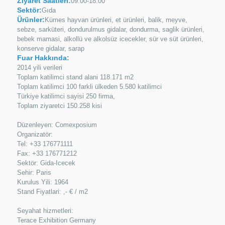
Ziyaret Saatleri:
09:00-18:00
Sektör:
Gıda
Ürünler:
Kümes hayvan ürünleri, et ürünleri, balik, meyve,
sebze, sarküteri, dondurulmus gidalar, dondurma, saglik ürünleri,
bebek mamasi, alkollü ve alkolsüz icecekler, sür ve süt ürünleri,
konserve gidalar, sarap
Fuar Hakkında:
2014 yili verileri
Toplam katilimci stand alani 118.171 m2
Toplam katilimci 100 farkli ülkeden 5.580 katilimci
Türkiye katilimci sayisi 250 firma,
Toplam ziyaretci 150.258 kisi
Düzenleyen: Comexposium
Organizatör:
Tel: +33 176771111
Fax: +33 176771212
Sektör: Gida-Icecek
Sehir: Paris
Kurulus Yili: 1964
Stand Fiyatlari: ,- € / m2
Seyahat hizmetleri:
Terace Exhibition Germany