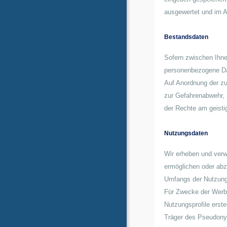
ausgewertet und im A
Bestandsdaten
Sofern zwischen Ihnen
personenbezogene Dat
Auf Anordnung der zus
zur Gefahrenabwehr, 
der Rechte am geistig
Nutzungsdaten
Wir erheben und verw
ermöglichen oder abz
Umfangs der Nutzung
Für Zwecke der Werb
Nutzungsprofile erste
Träger des Pseudon