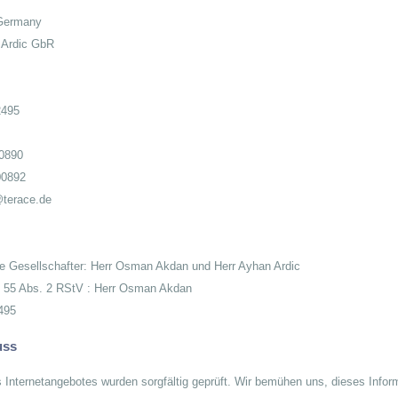
Germany
Ardic GbR
2495
00890
00892
terace.de
te Gesellschafter: Herr Osman Akdan und Herr Ayhan Ardic
§ 55 Abs. 2 RStV : Herr Osman Akdan
495
uss
Internetangebotes wurden sorgfältig geprüft. Wir bemühen uns, dieses Informat