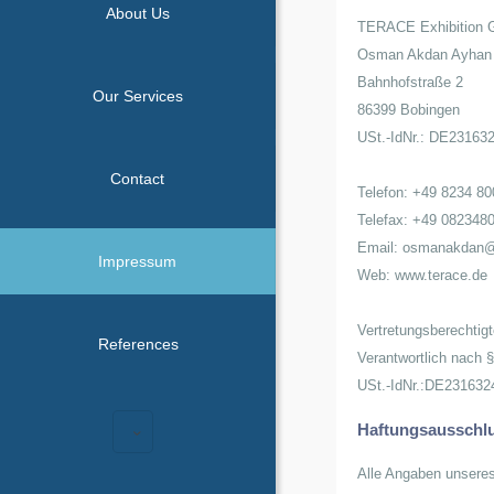
About Us
TERACE Exhibition 
Osman Akdan Ayhan 
Bahnhofstraße 2
Our Services
86399 Bobingen
USt.-IdNr.: DE23163
Contact
Telefon: +49 8234 8
Telefax: +49 082348
Email: osmanakdan@
Impressum
Web: www.terace.de
Vertretungsberechtig
References
Verantwortlich nach 
USt.-IdNr.:DE231632
Haftungsausschl
Alle Angaben unseres 