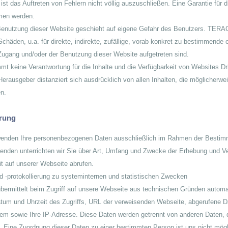
st das Auftreten von Fehlern nicht völlig auszuschließen. Eine Garantie für die
men werden.
enutzung dieser Website geschieht auf eigene Gefahr des Benutzers. TERACE 
 Schäden, u.a. für direkte, indirekte, zufällige, vorab konkret zu bestimmende
ugang und/oder der Benutzung dieser Website aufgetreten sind.
mt keine Verantwortung für die Inhalte und die Verfügbarkeit von Websites Dr
Herausgeber distanziert sich ausdrücklich von allen Inhalten, die möglicherwei
en.
rung
wenden Ihre personenbezogenen Daten ausschließlich im Rahmen der Bestim
enden unterrichten wir Sie über Art, Umfang und Zwecke der Erhebung und 
it auf unserer Webseite abrufen.
d -protokollierung zu systeminternen und statistischen Zwecken
 übermittelt beim Zugriff auf unsere Webseite aus technischen Gründen autom
um und Uhrzeit des Zugriffs, URL der verweisenden Webseite, abgerufene D
tem sowie Ihre IP-Adresse. Diese Daten werden getrennt von anderen Daten
. Eine Zuordnung dieser Daten zu einer bestimmten Person ist uns nicht mög