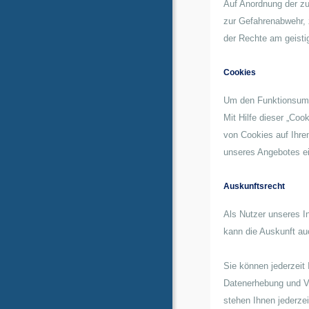
Auf Anordnung der zus
zur Gefahrenabwehr, 
der Rechte am geistig
Cookies
Um den Funktionsumfa
Mit Hilfe dieser „Co
von Cookies auf Ihre
unseres Angebotes e
Auskunftsrecht
Als Nutzer unseres I
kann die Auskunft auc
Sie können jederzeit 
Datenerhebung und V
stehen Ihnen jederze