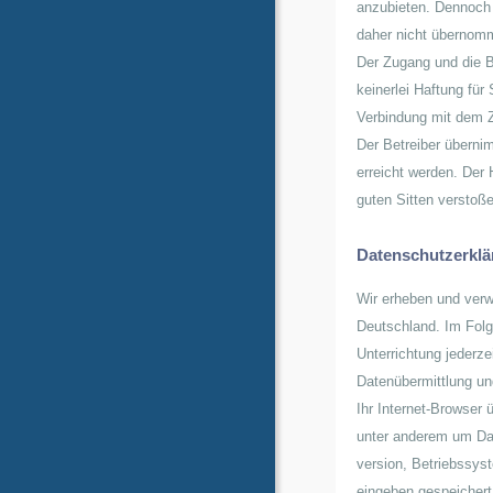
anzubieten. Dennoch i
daher nicht übernom
Der Zugang und die B
keinerlei Haftung für
Verbindung mit dem Z
Der Betreiber übernim
erreicht werden. Der 
guten Sitten verstoß
Datenschutzerklä
Wir erheben und ver
Deutschland. Im Folg
Unterrichtung jederze
Datenübermittlung un
Ihr Internet-Browser
unter anderem um Dat
version, Betriebssys
eingeben gespeichert