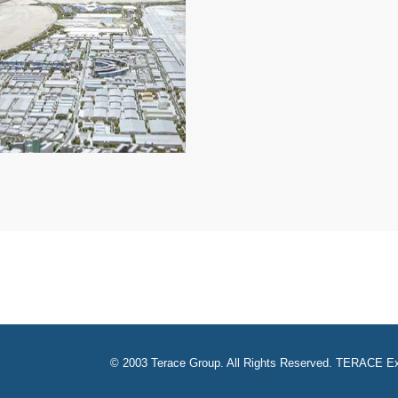
© 2003 Terace Group. All Rights Reserved. TERACE Ex